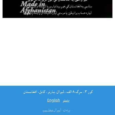
ستاسې په افغانستان کې جوړ پيداوار وړيا ليست او بازارموندې
لپاره حساب پرانيځئ
يا مرستې لپاره کليک او واټساپ وکړئ.
کور ٣، سړک ٨ الف، (ليوال) ښارنو، کابل، افغانستان.
پښتو
English
- پرمټ -
لېوال محاسب