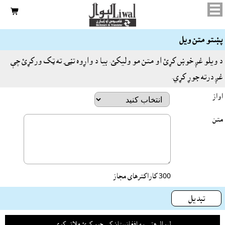

پښتو متن ويل
د ويلو غږ خوښ کړئ او متن مو وليکئ. بيا د واړوه تڼۍ ته ټک ورکړئ چې
غږ درته جوړ کړي.
اواز
متن
300
کاراکترهای مجاز
تبدیل
لېوال هټۍ په افغانستان کې جوړ کړئ ملاتړ کوي