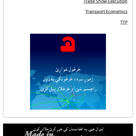
Trade Show Execution
Transport Economics
TTP
خرڅول غواړئ
زموږ سره د خرڅونکي په ډول
راجسټر شئ او خرڅلاو پيل کړئ.
لېوال هټۍ په افغانستان کې جوړ کړئ ملاتړ کوي