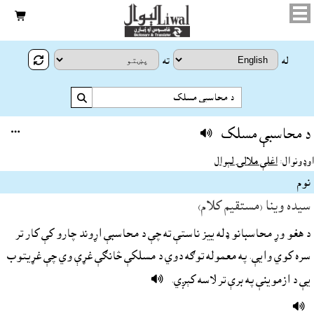


له
ته

د محاسبې مسلک


اوډونوال:
اغلې ملالۍ لېوال
نوم
سيده وينا (مستقيم کلام)
د هغو وړ محاسبانو ډله ييز ناستې ته چې د محاسبې اړوند چارو کې کار تر
سره کوي وايې. په معموله توګه دوي د مسلکې څانګې غړې وي چې غړيتوب

يې د ازموينې په برې تر لاسه کېږي.
