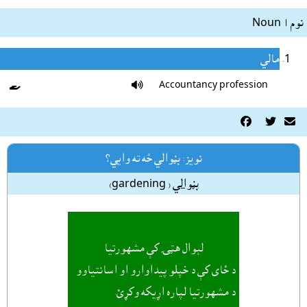
نوم | Noun
مالي


Accountancy profession



نويز: بڼوالي څه ته وايي؟
بڼوالي
( gardening)
لېوال هټۍ کې مشهورتيا
د ځاى کې د خپلو پيداوارو او اسانتياوو
د مشهورتيا لپاره اړيکه وکړئ.