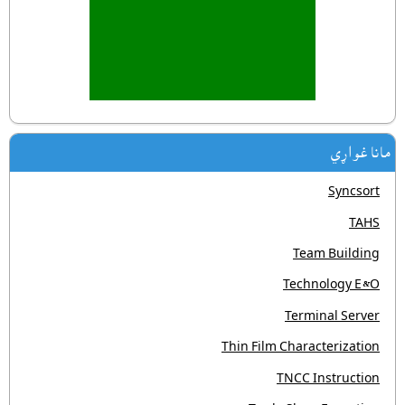
مانا غواړي
Syncsort
TAHS
Team Building
Technology E&O
Terminal Server
Thin Film Characterization
TNCC Instruction